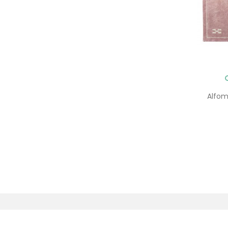
Alfom