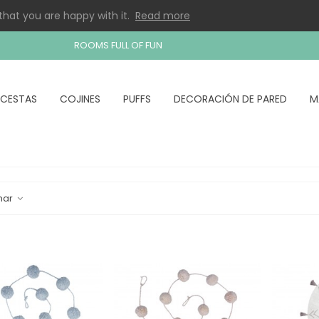
that you are happy with it.
Read more
ROOMS FULL OF FUN
CESTAS
COJINES
PUFFS
DECORACIÓN DE PARED
M
nar