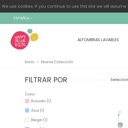
We use cookies. If you continue to use this site we will assume 
ESPAÑOL
ALFOMBRAS LAVABLES
Inicio
>
Nueva Colección
FILTRAR POR
Seleccio
Color
Rosado
(1)
Azul
(1)
Beige
(1)