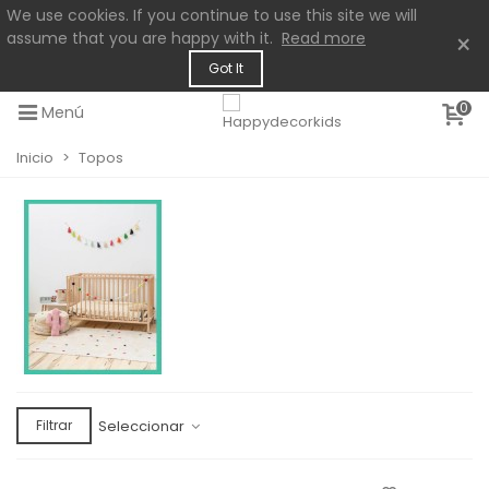
We use cookies. If you continue to use this site we will
assume that you are happy with it.
Read more
×
Got It
0
Menú
Inicio
>
Topos
Seleccionar
Filtrar